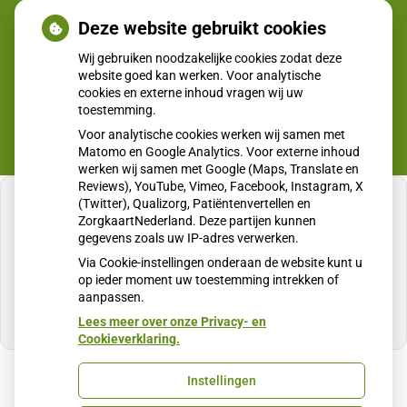
Deze website gebruikt cookies
Huisartsenpost
Wij gebruiken noodzakelijke cookies zodat deze
website goed kan werken. Voor analytische
cookies en externe inhoud vragen wij uw
toestemming.
Voor analytische cookies werken wij samen met
Matomo en Google Analytics. Voor externe inhoud
werken wij samen met Google (Maps, Translate en
Reviews), YouTube, Vimeo, Facebook, Instagram, X
(Twitter), Qualizorg, Patiëntenvertellen en
ZorgkaartNederland. Deze partijen kunnen
gegevens zoals uw IP-adres verwerken.
U heeft geen toestemming gegeven voor
Via Cookie-instellingen onderaan de website kunt u
externe inhoud
die nodig is om dit te zien.
op ieder moment uw toestemming intrekken of
aanpassen.
Cookie-instellingen wijzigen
Lees meer over onze Privacy- en
Cookieverklaring.
Instellingen