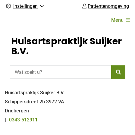
Instellingen
Patiëntenomgeving
Hoofdmenu
Menu
Huisartspraktijk Suijker
B.V.
Zoeke
Huisartspraktijk Suijker B.V.
Schippersdreef
2b
3972 VA
Driebergen
0343-512911
Tel: