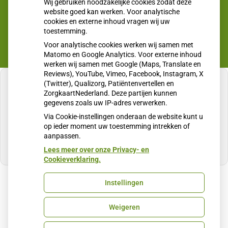
Wij gebruiken noodzakelijke cookies zodat deze
website goed kan werken. Voor analytische
cookies en externe inhoud vragen wij uw
toestemming.
Voor analytische cookies werken wij samen met
Matomo en Google Analytics. Voor externe inhoud
werken wij samen met Google (Maps, Translate en
Reviews), YouTube, Vimeo, Facebook, Instagram, X
(Twitter), Qualizorg, Patiëntenvertellen en
ZorgkaartNederland. Deze partijen kunnen
gegevens zoals uw IP-adres verwerken.
U heeft geen toestemming gegeven voor
Via Cookie-instellingen onderaan de website kunt u
externe inhoud
die nodig is om dit te zien.
op ieder moment uw toestemming intrekken of
aanpassen.
Cookie-instellingen wijzigen
Lees meer over onze Privacy- en
Cookieverklaring.
Instellingen
Uw Zorg Online
|
Beheer
Weigeren
Privacy verklaring
|
Cookie-instellingen
|
Voorwaarden