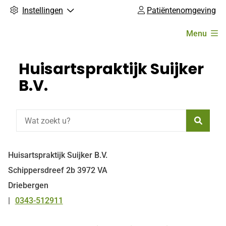
Instellingen
Patiëntenomgeving
Hoofdmenu
Menu
Huisartspraktijk Suijker
B.V.
Zoeke
Huisartspraktijk Suijker B.V.
Schippersdreef
2b
3972 VA
Driebergen
0343-512911
Tel: