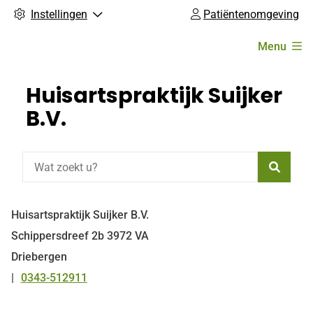
Instellingen
Patiëntenomgeving
Hoofdmenu
Menu
Huisartspraktijk Suijker
B.V.
Zoeke
Huisartspraktijk Suijker B.V.
Schippersdreef
2b
3972 VA
Driebergen
0343-512911
Tel: