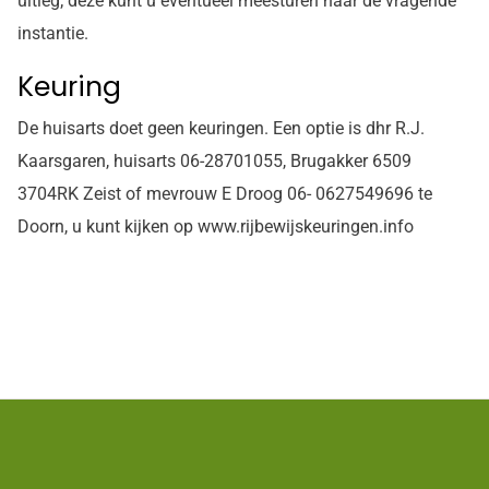
uitleg; deze kunt u eventueel meesturen naar de vragende
instantie.
Keuring
De huisarts doet geen keuringen. Een optie is dhr R.J.
Kaarsgaren, huisarts 06-28701055, Brugakker 6509
3704RK Zeist of mevrouw E Droog 06- 0627549696 te
Doorn, u kunt kijken op www.rijbewijskeuringen.info