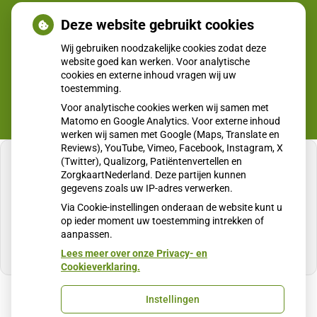
Deze website gebruikt cookies
Huisartsenpost
Wij gebruiken noodzakelijke cookies zodat deze
website goed kan werken. Voor analytische
cookies en externe inhoud vragen wij uw
toestemming.
Voor analytische cookies werken wij samen met
Matomo en Google Analytics. Voor externe inhoud
werken wij samen met Google (Maps, Translate en
Reviews), YouTube, Vimeo, Facebook, Instagram, X
(Twitter), Qualizorg, Patiëntenvertellen en
ZorgkaartNederland. Deze partijen kunnen
gegevens zoals uw IP-adres verwerken.
U heeft geen toestemming gegeven voor
Via Cookie-instellingen onderaan de website kunt u
externe inhoud
die nodig is om dit te zien.
op ieder moment uw toestemming intrekken of
aanpassen.
Cookie-instellingen wijzigen
Lees meer over onze Privacy- en
Cookieverklaring.
Instellingen