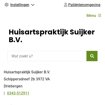
Instellingen
Patiëntenomgeving
Hoofdmenu
Menu
Huisartspraktijk Suijker
B.V.
Zoeke
Huisartspraktijk Suijker B.V.
Schippersdreef
2b
3972 VA
Driebergen
0343-512911
Tel: