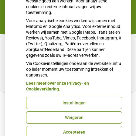
website goed kan werken. Voor analytische
cookies en externe inhoud vragen wij uw
toestemming.
Voor analytische cookies werken wij samen met
Matomo en Google Analytics. Voor externe inhoud
werken wij samen met Google (Maps, Translate en
Reviews), YouTube, Vimeo, Facebook, Instagram, X
(Twitter), Qualizorg, Patiëntenvertellen en
ZorgkaartNederland. Deze partijen kunnen
gegevens zoals uw IP-adres verwerken.
U heeft geen toestemming gegeven voor
Via Cookie-instellingen onderaan de website kunt u
externe inhoud
die nodig is om dit te zien.
op ieder moment uw toestemming intrekken of
aanpassen.
Cookie-instellingen wijzigen
Lees meer over onze Privacy- en
Cookieverklaring.
Instellingen
Uw Zorg Online
|
Beheer
Weigeren
Privacy verklaring
|
Cookie-instellingen
|
Voorwaarden
Accepteren