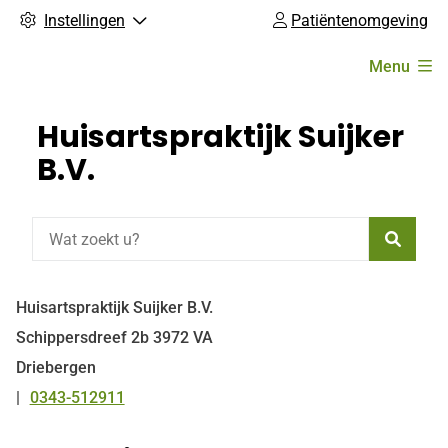
Instellingen
Patiëntenomgeving
Hoofdmenu
Menu
Huisartspraktijk Suijker
B.V.
Zoeke
Huisartspraktijk Suijker B.V.
Schippersdreef
2b
3972 VA
Driebergen
0343-512911
Tel: